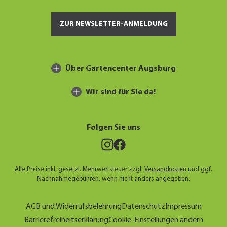
ZUR NEWSLETTER-ANMELDUNG
Über Gartencenter Augsburg
Wir sind für Sie da!
Folgen Sie uns
Alle Preise inkl. gesetzl. Mehrwertsteuer zzgl.
Versandkosten
und ggf.
Nachnahmegebühren, wenn nicht anders angegeben.
(öffnet ein Dialogfeld)
(öffnet ein Dialogf
(öffnet 
AGB und Widerrufsbelehrung
Datenschutz
Impressum
(öffnet ein Dialogfeld)
(öffnet
Barrierefreiheitserklärung
Cookie-Einstellungen ändern